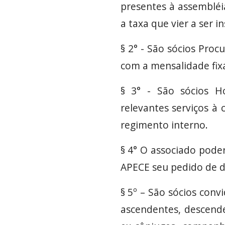
presentes à assembléi
a taxa que vier a ser i
§ 2° - São sócios Proc
com a mensalidade fixa
§ 3° - São sócios H
relevantes serviços à
regimento interno.
§ 4° O associado poder
APECE seu pedido de 
§ 5º – São sócios conv
ascendentes, descende