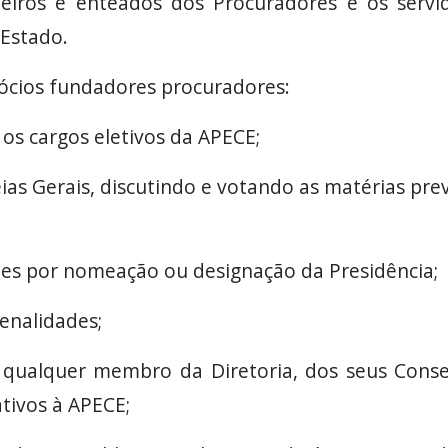
eiros e enteados dos Procuradores e os servid
 Estado.
 sócios fundadores procuradores:
 os cargos eletivos da APECE;
eias Gerais, discutindo e votando as matérias pre
ões por nomeação ou designação da Presidência;
penalidades;
to, qualquer membro da Diretoria, dos seus Con
ativos à APECE;