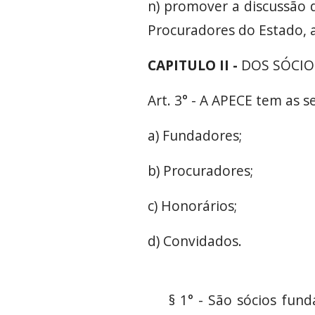
n) promover a discussão d
Procuradores do Estado, a
CAPITULO II -
DOS SÓCIOS
Art. 3° - A APECE tem as s
a) Fundadores;
b) Procuradores;
c) Honorários;
d) Convidados.
§ 1° - São sócios fun