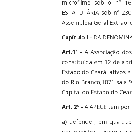
microfilme sob o nº 16
ESTATUTÁRIA sob nº 2301
Assembleia Geral Extraor
Capítulo I
- DA DENOMINA
Art.1º
- A Associação dos
constituída em 12 de abr
Estado do Ceará, ativos e 
do Rio Branco,1071 sala 9
Capital do Estado do Cea
Art. 2° -
A APECE tem por f
a) defender, em qualquer 
neste mister, a ingressar 