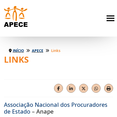
INÍCIO
APECE
Links
LINKS
HELIX_ULTIMATE_SHARE_F
HELIX_ULTIMATE_SHA
HELIX_ULTIMA
HELIX_U
Imp
Associação Nacional dos Procuradores
de Estado
– Anape