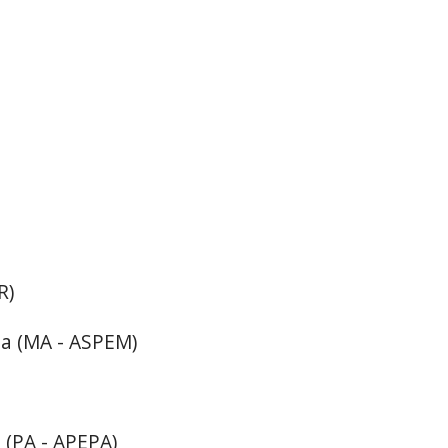
R)
ma (MA - ASPEM)
a (PA - APEPA)