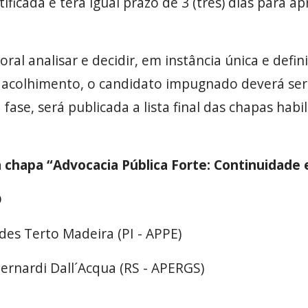
icada e terá igual prazo de 3 (três) dias para ap
al analisar e decidir, em instância única e defini
acolhimento, o candidato impugnado deverá ser 
 fase, será publicada a lista final das chapas hab
.
a chapa “Advocacia Pública Forte: Continuidade 
O
des Terto Madeira (PI - APPE)
Bernardi Dall´Acqua (RS - APERGS)