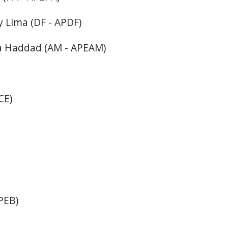
y Lima (DF - APDF)
za Haddad (AM - APEAM)
CE)
PEB)