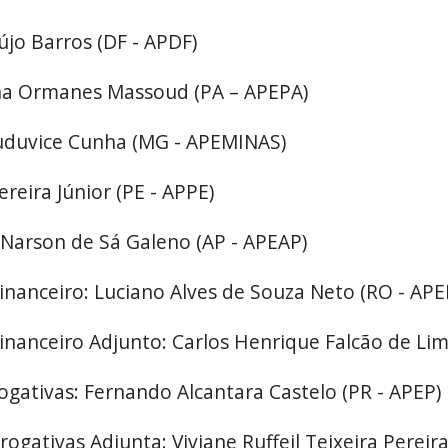
újo Barros (DF - APDF)
lina Ormanes Massoud (PA – APEPA)
Luduvice Cunha (MG - APEMINAS)
ereira Júnior (PE - APPE)
 Narson de Sá Galeno (AP - APEAP)
Financeiro: Luciano Alves de Souza Neto (RO - APE
Financeiro Adjunto: Carlos Henrique Falcão de Li
rogativas: Fernando Alcantara Castelo (PR - APEP)
rogativas Adjunta: Viviane Ruffeil Teixeira Pereir