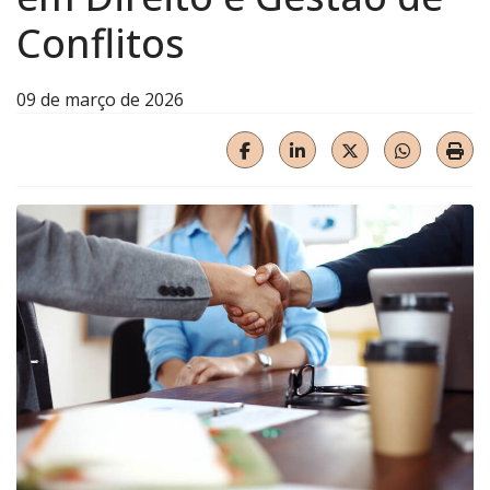
Conflitos
09 de março de 2026
HELIX_ULTIMATE_SHARE_F
HELIX_ULTIMATE_SHA
HELIX_ULTIMA
HELIX_U
Imp