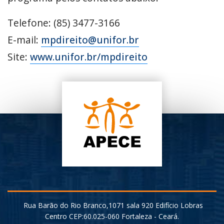
Telefone: (85) 3477-3166
E-mail:
mpdireito@unifor.br
Site:
www.unifor.br/mpdireito
Rua Barão do Rio Branco,1071 sala 920 Edifício Lobras
Centro CEP:60.025-060 Fortaleza - Ceará.